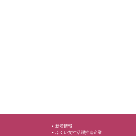
新着情報
ふくい女性活躍推進企業