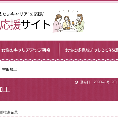
社吉田加工
登録日：2026年5月19日
加工
躍推進企業