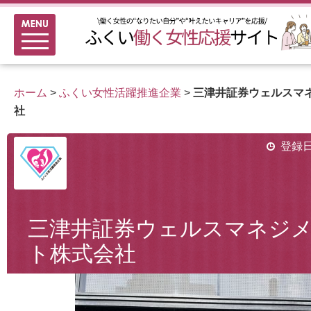
メニュー
新着情報
ふくい女性活躍推進企業
ホーム
>
ふくい女性活躍推進企業
>
三津井証券ウェルスマ
女性のキャリアアップ研修
社
女性の多様なチャレンジ応援
登録日
家事シェアのススメ
三津井証券ウェルスマネジ
ト株式会社