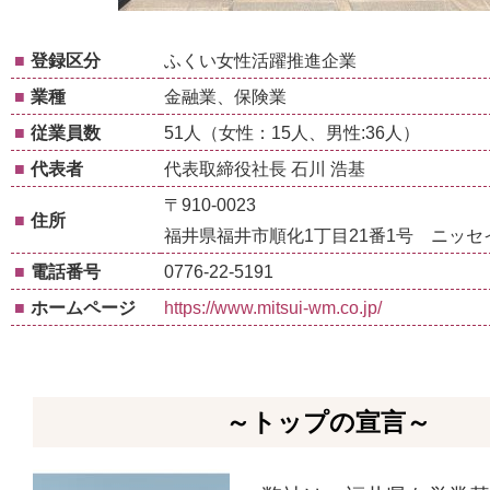
■
登録区分
ふくい女性活躍推進企業
■
業種
金融業、保険業
■
従業員数
51人（女性：15人、男性:36人）
■
代表者
代表取締役社長 石川 浩基
〒910-0023
■
住所
福井県福井市順化1丁目21番1号 ニッセ
■
電話番号
0776-22-5191
■
ホームページ
https://www.mitsui-wm.co.jp/
～トップの宣言～