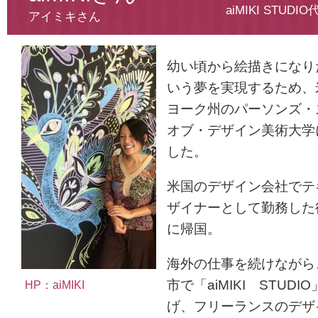
aiMIKI STU
アイミキさん
幼い頃から絵描きになり
いう夢を実現するため
、
ヨーク州のパーソンズ・
オブ・デ
ザイン美術大学
した。
米国のデザイン会社でテ
ザイナーとして勤務し
た
に帰国。
海外の仕事を続けながら
市で「aiMIKI STUDI
HP：aiMIKI
げ、フ
リーランスのデザ