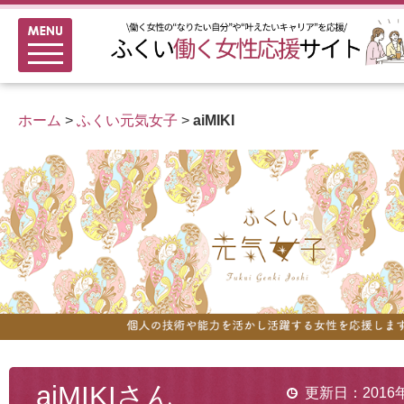
メニュー
新着情報
ふくい女性活躍推進企業
ホーム
>
ふくい元気女子
>
aiMIKI
女性のキャリアアップ研修
女性の多様なチャレンジ応援
家事シェアのススメ
aiMIKIさん
更新日：2016