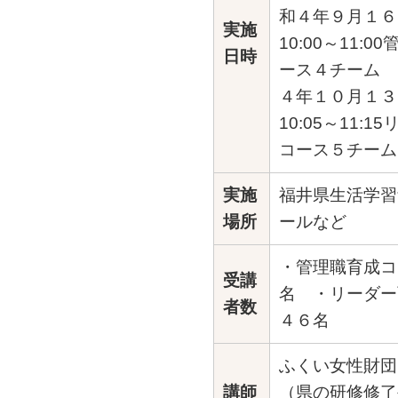
和４年９月１６
実施
10:00～11:
日時
ース４チー
４年１０月１３
10:05～11:
コース５チーム
実施
福井県生活学習
場所
ールなど
・管理職育成コ
受講
名 ・リーダー
者数
４６名
ふくい女性財団
講師
（県の研修修了