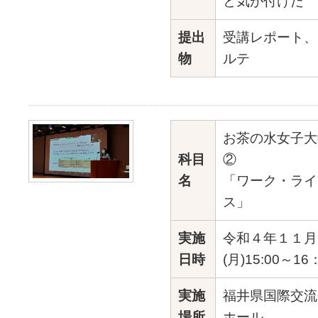
と気が付けた
提出
受講レポート、
物
ルテ
お茶の水女子大
科目
名
「ワーク・ライ
ス」
実施
令和４年１１月
日時
(月)15:00～16
実施
福井県国際交流
場所
ホール