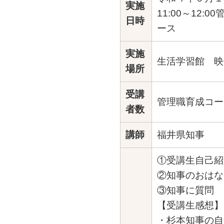
実施
11:00～12:
日時
ース
実施
生活学習館 映
場所
受講
管理職育成コー
者数
講師
福井県知事
①受講生自己紹
②知事のおはな
③知事に質問
【受講生感想】
・杉本知事の自