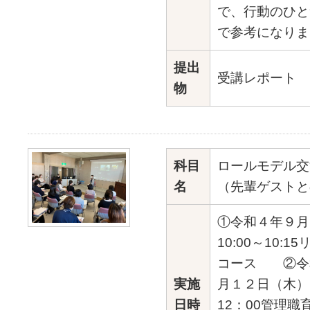
で、行動のひと
で参考になりま
提出
受講レポート
物
科目
ロールモデル交
名
（先輩ゲストと
①令和４年９月
10:00～10:
コース ②令
実施
月１２日（木）1
日時
12：00管理職