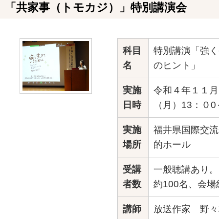
「共家事（トモカジ）」特別講演会
科目
特別講演「強く
名
のヒント」
実施
令和４年１１月
日時
（月）13：０0
実施
福井県国際交流
場所
的ホール
受講
一般聴講あり。
者数
約100名、会場
講師
放送作家 野々