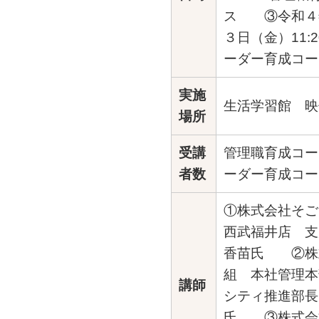
ス ③令和４
３日（金）11:2
ーダー育成コー
実施
生活学習館 映
場所
受講
管理職育成コー
者数
ーダー育成コー
①株式会社そ
西武福井店 支
香苗氏 ②株
組 本社管理本
講師
シティ推進部長
氏 ③株式会