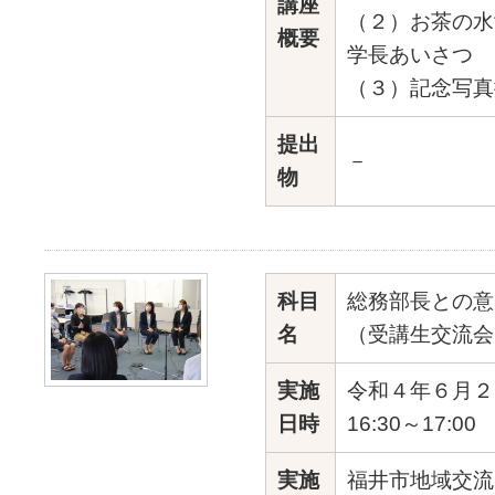
講座
（２）お茶の水
概要
学長あいさつ
（３）記念写真
提出
－
物
科目
総務部長との意
名
（受講生交流会
実施
令和４年６月２
日時
16:30～17:00
実施
福井市地域交流