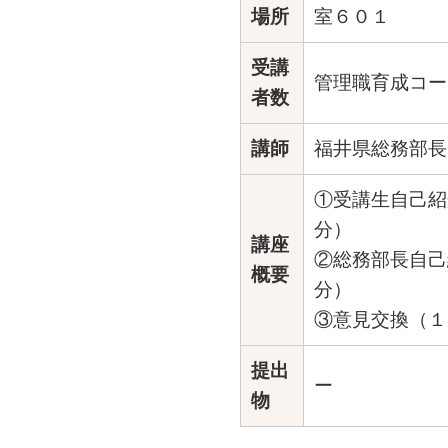
場所
室６０１
受講
管理職育成コー
者数
講師
福井県総務部長
①受講生自己紹
分）
講座
②総務部長自己
概要
分）
③意見交換（１
提出
ー
物