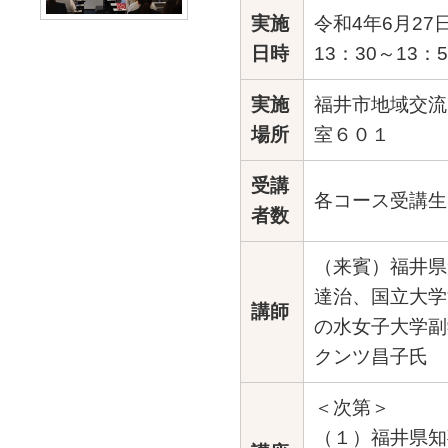
実施
令和4年6月27
日時
13：30～13：5
実施
福井市地域交流
場所
室６０１
受講
各コース受講生
者数
（来賓）福井県
達治、国立大学
講師
の水女子大学副
クンツ昌子氏
＜次第＞
（１）福井県知