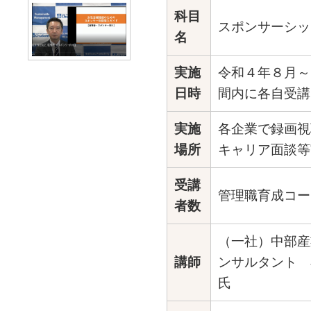
科目
スポンサーシッ
名
実施
令和４年８月～
日時
間内に各自受講
実施
各企業で録画視
場所
キャリア面談等
受講
管理職育成コー
者数
（一社）中部産
講師
ンサルタント 
氏