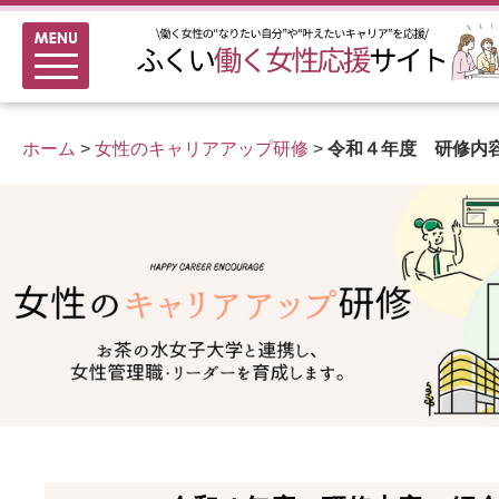
メニュー
新着情報
ふくい女性活躍推進企業
ホーム
>
女性のキャリアアップ研修
>
令和４年度 研修内
女性のキャリアアップ研修
女性の多様なチャレンジ応援
家事シェアのススメ