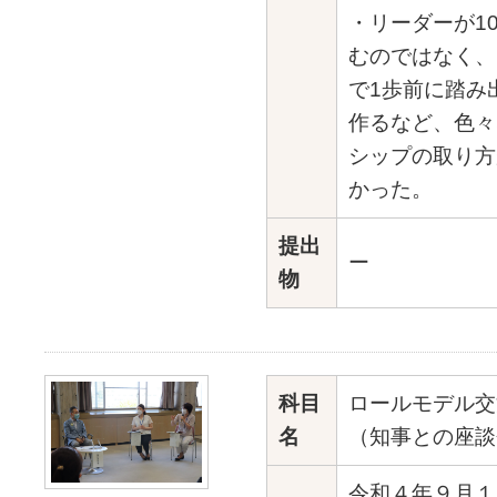
・リーダーが1
むのではなく、
で1歩前に踏み
作るなど、色々
シップの取り方
かった。
提出
ー
物
科目
ロールモデル交
名
（知事との座談
令和４年９月１