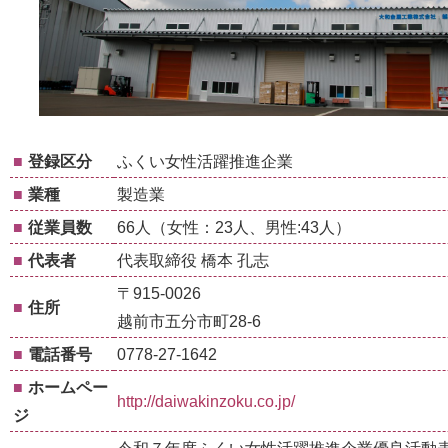
■
登録区分
ふくい女性活躍推進企業
■
業種
製造業
■
従業員数
66人（女性：23人、男性:43人）
■
代表者
代表取締役 橋本 孔志
〒915-0026
■
住所
越前市五分市町28-6
■
電話番号
0778-27-1642
■
ホームペー
http://daiwakinzoku.co.jp/
ジ