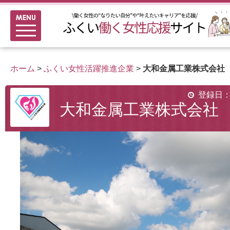
メニュー
新着情報
ふくい女性活躍推進企業
ホーム
>
ふくい女性活躍推進企業
>
大和金属工業株式会社
女性のキャリアアップ研修
女性の多様なチャレンジ応援
登録日：2
大和金属工業株式会社
家事シェアのススメ