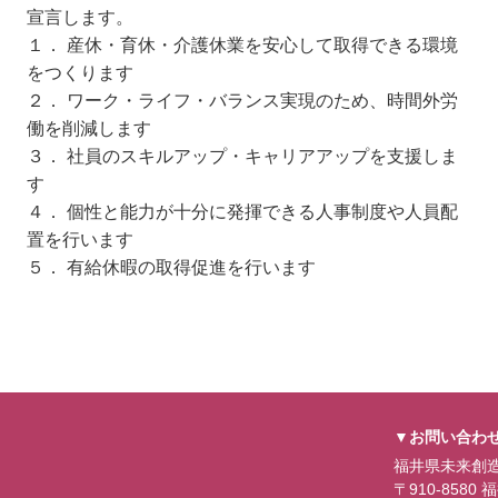
宣言します。
１． 産休・育休・介護休業を安心して取得できる環境
をつくります
２． ワーク・ライフ・バランス実現のため、時間外労
働を削減します
３． 社員のスキルアップ・キャリアアップを支援しま
す
４． 個性と能力が十分に発揮できる人事制度や人員配
置を行います
５． 有給休暇の取得促進を行います
▼お問い合わ
福井県未来創
〒910-858