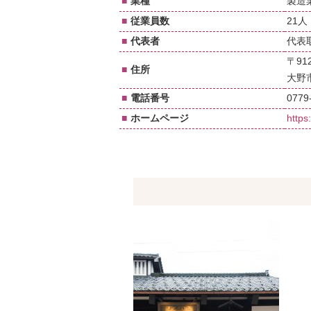
■
業種
製造
■
従業員数
21人
■
代表者
代表
〒912
■
住所
大野
■
電話番号
0779
■
ホームページ
https