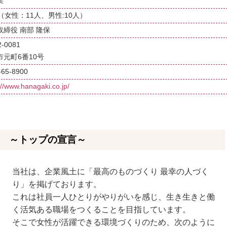
業
（女性：11人、男性:10人）
取締役 南部 隆保
-0081
市元町6番10号
-65-8900
://www.hanagaki.co.jp/
～トップの宣言～
当社は、企業風土に「最高のものづくり 最幸の人づく
り」を掲げております。
これは社員一人ひとりがやりがいを感じ、生き生きと働
く活気ある職場をつくることを目指しています。
そこで女性が活躍できる環境づくりのため、次のように