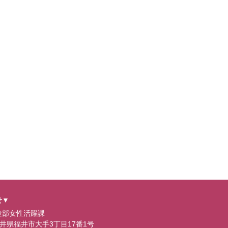
せ▼
造部女性活躍課
0 福井県福井市大手3丁目17番1号