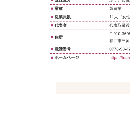
■
登録区分
ふくい女性
■
業種
製造業
■
従業員数
11人（女
■
代表者
代表取締役
〒910-360
■
住所
福井市三留町
■
電話番号
0776-98-4
■
ホームページ
https://tea