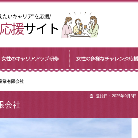
産業有限会社
登録日：2025年9月3日
限会社