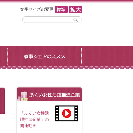
文字サイズの変更
「ふくい女性活
躍推進企業」の
関連動画