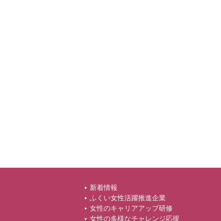
新着情報
ふくい女性活躍推進企業
女性のキャリアアップ研修
女性の多様なチャレンジ応援