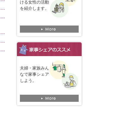
ける女性の活動
を紹介します。
夫婦・家族みん
なで家事シェア
しよう。