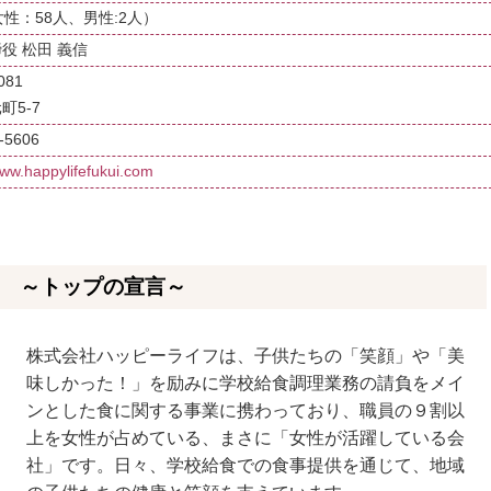
女性：58人、男性:2人）
役 松田 義信
081
町5-7
-5606
www.happylifefukui.com
～トップの宣言～
株式会社ハッピーライフは、子供たちの「笑顔」や「美
味しかった！」を励みに学校給食調理業務の請負をメイ
ンとした食に関する事業に携わっており、職員の９割以
上を女性が占めている、まさに「女性が活躍している会
社」です。日々、学校給食での食事提供を通じて、地域