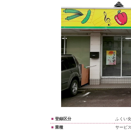
■
登録区分
ふくい
■
業種
サービ