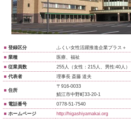
■
登録区分
ふくい女性活躍推進企業プラス＋
■
業種
医療、福祉
■
従業員数
255人（女性：215人、男性:40人）
■
代表者
理事長 斎藤 道夫
〒916-0033
■
住所
鯖江市中野町33-20-1
■
電話番号
0778-51-7540
■
ホームページ
http://higashiyamakai.org