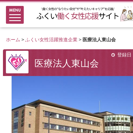
メニュー
新着情報
ふくい女性活躍推進企業
ホーム
>
ふくい女性活躍推進企業
>
医療法人東山会
女性のキャリアアップ研修
女性の多様なチャレンジ応援
登録日：
医療法人東山会
家事シェアのススメ