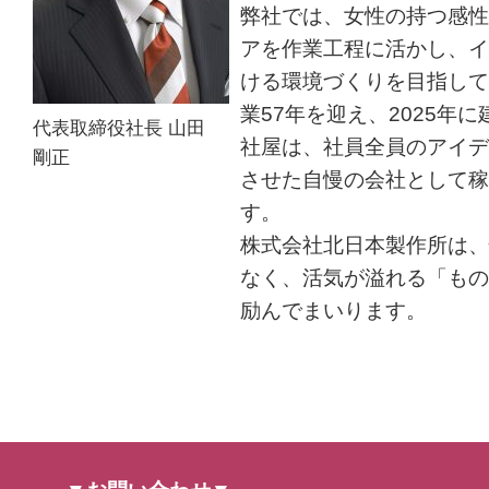
弊社では、女性の持つ感性
アを作業工程に活かし、イ
ける環境づくりを目指して
業57年を迎え、2025年
代表取締役社長 山田
社屋は、社員全員のアイデ
剛正
させた自慢の会社として稼
す。
株式会社北日本製作所は、
なく、活気が溢れる「もの
励んでまいります。