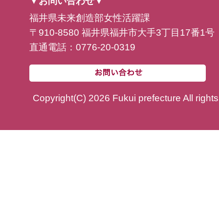
▼お問い合わせ▼
福井県未来創造部女性活躍課
〒910-8580 福井県福井市大手3丁目17番1号
直通電話：0776-20-0319
Copyright(C) 2026 Fukui prefecture All right