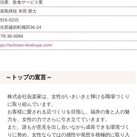
泊業、飲食サービス業
表取締役 米田 耕士
916-0215
生郡越前町織田36-24
778-36-0084
tps://echizen-kirakuya.com/
～トップの宣言～
株式会社㐂楽家は、女性がいきいきと輝ける職場づくり
に取り組んでいます。
お客様に愛される店づくりを目指し、福井の食と人の魅
力を、女性の力でさらに引き立てていきます。
また、誰もが意見を出し合いながら成長できる環境づく
りに努め、女性ならではの感性や発想を積極的に取り入