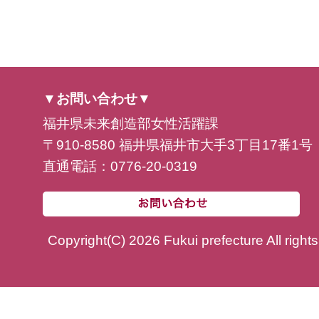
▼お問い合わせ▼
福井県未来創造部女性活躍課
〒910-8580 福井県福井市大手3丁目17番1号
直通電話：0776-20-0319
Copyright(C) 2026 Fukui prefecture All right