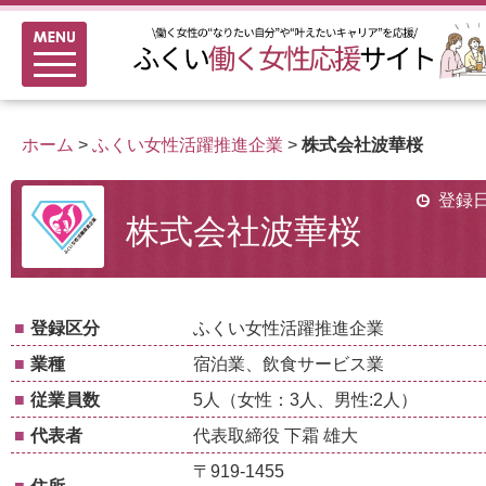
メニュー
新着情報
ふくい女性活躍推進企業
ホーム
>
ふくい女性活躍推進企業
>
株式会社波華桜
女性のキャリアアップ研修
女性の多様なチャレンジ応援
登録日
株式会社波華桜
家事シェアのススメ
■
登録区分
ふくい女性活躍推進企業
■
業種
宿泊業、飲食サービス業
■
従業員数
5人（女性：3人、男性:2人）
■
代表者
代表取締役 下霜 雄大
〒919-1455