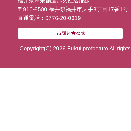
福井県未来創造部女性活躍課
〒910-8580 福井県福井市大手3丁目17番1号
直通電話：0776-20-0319
Copyright(C) 2026 Fukui prefecture All right