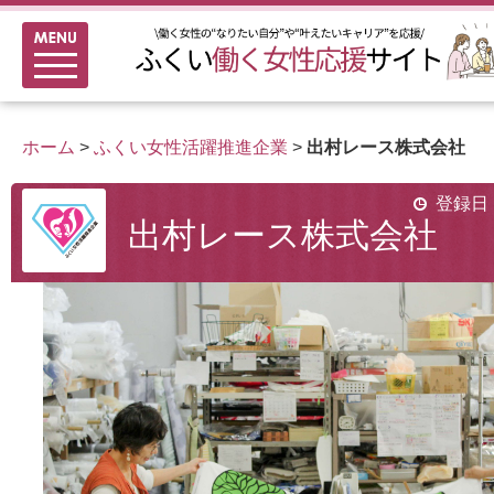
メニュー
新着情報
ふくい女性活躍推進企業
ホーム
>
ふくい女性活躍推進企業
>
出村レース株式会社
女性のキャリアアップ研修
女性の多様なチャレンジ応援
登録日：
出村レース株式会社
家事シェアのススメ