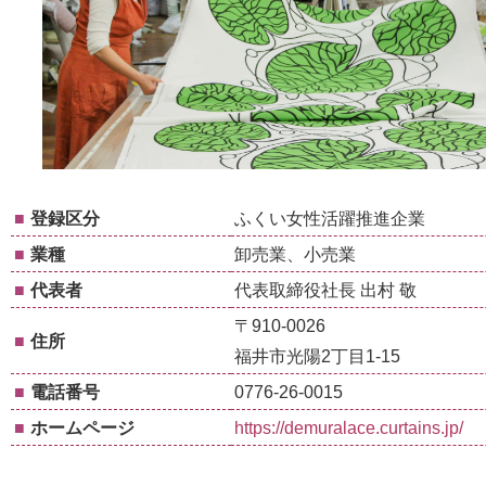
■
登録区分
ふくい女性活躍推進企業
■
業種
卸売業、小売業
■
代表者
代表取締役社長 出村 敬
〒910-0026
■
住所
福井市光陽2丁目1-15
■
電話番号
0776-26-0015
■
ホームページ
https://demuralace.curtains.jp/