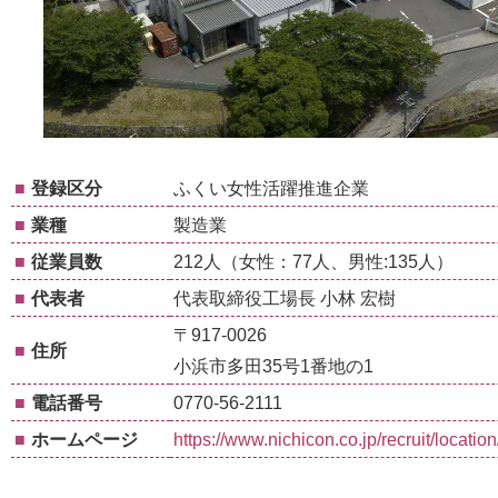
■
登録区分
ふくい女性活躍推進企業
■
業種
製造業
■
従業員数
212人（女性：77人、男性:135人）
■
代表者
代表取締役工場長 小林 宏樹
〒917-0026
■
住所
小浜市多田35号1番地の1
■
電話番号
0770-56-2111
■
ホームページ
https://www.nichicon.co.jp/recruit/locati