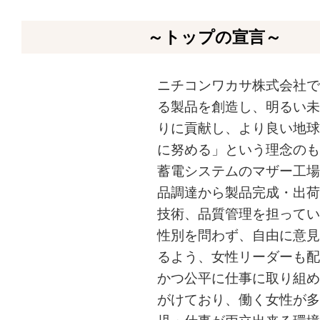
～トップの宣言～
ニチコンワカサ株式会社で
る製品を創造し、明るい未
りに貢献し、より良い地球
に努める」という理念のも
蓄電システムのマザー工場
品調達から製品完成・出荷
技術、品質管理を担ってい
性別を問わず、自由に意見
るよう、女性リーダーも配
かつ公平に仕事に取り組め
がけており、働く女性が多