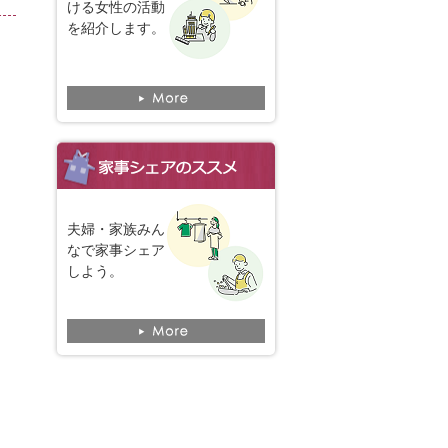
ける女性の活動
を紹介します。
夫婦・家族みん
なで家事シェア
しよう。