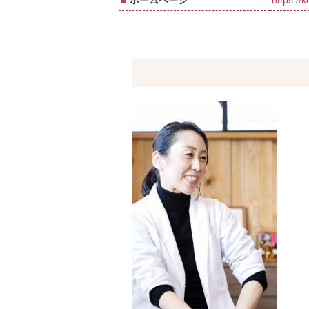
■
ホームページ
https://