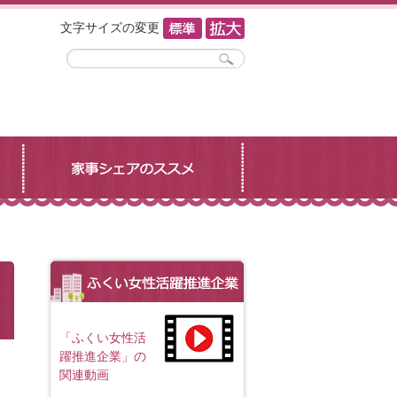
文字サイズの変更
「ふくい女性活
躍推進企業」の
関連動画