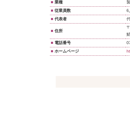
■
業種
■
従業員数
■
代表者
〒
■
住所
鯖
■
電話番号
0
■
ホームページ
h