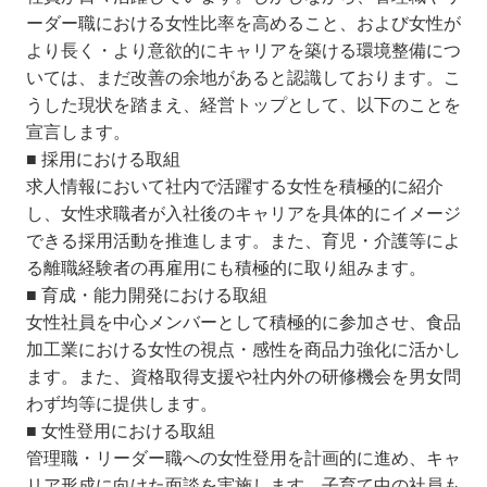
ーダー職における女性比率を高めること、および女性が
より長く・より意欲的にキャリアを築ける環境整備につ
いては、まだ改善の余地があると認識しております。こ
うした現状を踏まえ、経営トップとして、以下のことを
宣言します。
■ 採用における取組
求人情報において社内で活躍する女性を積極的に紹介
し、女性求職者が入社後のキャリアを具体的にイメージ
できる採用活動を推進します。また、育児・介護等によ
る離職経験者の再雇用にも積極的に取り組みます。
■ 育成・能力開発における取組
女性社員を中心メンバーとして積極的に参加させ、食品
加工業における女性の視点・感性を商品力強化に活かし
ます。また、資格取得支援や社内外の研修機会を男女問
わず均等に提供します。
■ 女性登用における取組
管理職・リーダー職への女性登用を計画的に進め、キャ
リア形成に向けた面談を実施します。子育て中の社員も