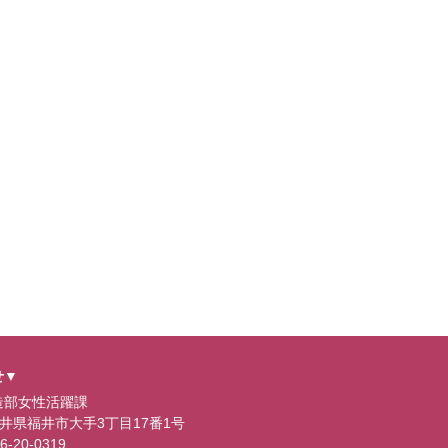
せ▼
造部女性活躍課
0 福井県福井市大手3丁目17番1号
-20-0319