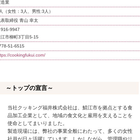
製造業
6人（女性：3人、男性:3人）
代表取締役 青山 幸太
916-9947
江市柳町3丁目5-15
778-51-6515
ttps://cookingfukui.com/
～トップの宣言～
当社クッキング福井株式会社は、鯖江市を拠点とする食
品加工企業として、地域の食文化と雇用を支えることを
使命としてまいりました。
製造現場には、弊社の事業全般にわたって、多くの女性
社員が日々活躍しています。しかしながら、管理職やリ