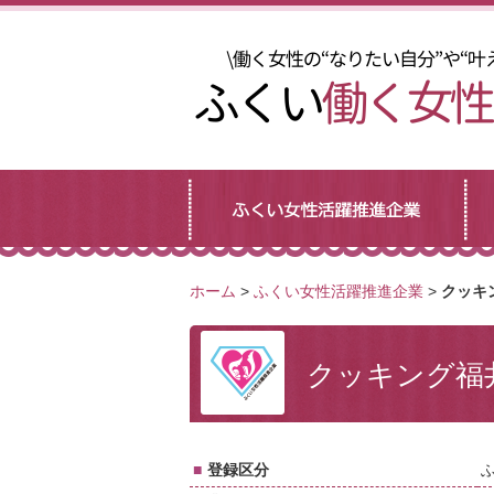
ホーム
>
ふくい女性活躍推進企業
>
クッキ
クッキング福
■
登録区分