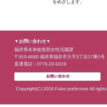
をめざします。
▼お問い合わせ▼
福井県未来創造部女性活躍課
〒910-8580 福井県福井市大手3丁目17番1号
直通電話：0776-20-0319
Copyright(C) 2026 Fukui prefecture All right