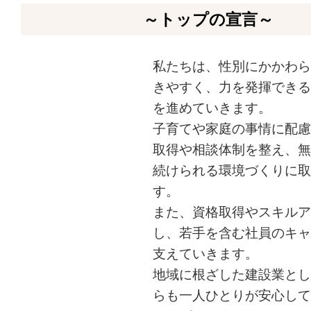
～トップの宣言～
私たちは、性別にかかわら
きやすく、力を発揮できる
を進めていきます。
子育てや家庭の事情に配慮
取得や相談体制を整え、無
続けられる環境づくりに取
す。
また、資格取得やスキルア
し、若手を含む社員のキャ
支えていきます。
地域に根ざした建設業とし
らも一人ひとりが安心して