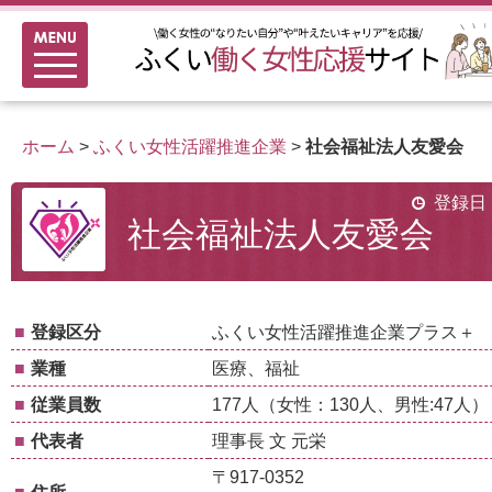
メニュー
新着情報
ふくい女性活躍推進企業
ホーム
>
ふくい女性活躍推進企業
>
社会福祉法人友愛会
女性のキャリアアップ研修
女性の多様なチャレンジ応援
登録日：
社会福祉法人友愛会
家事シェアのススメ
■
登録区分
ふくい女性活躍推進企業プラス＋
■
業種
医療、福祉
■
従業員数
177人（女性：130人、男性:47人）
■
代表者
理事長 文 元栄
〒917-0352