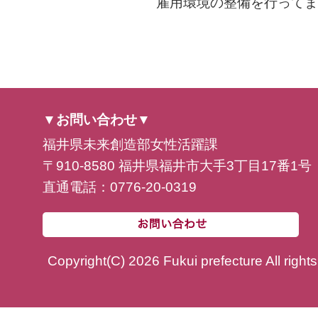
雇用環境の整備を行ってま
▼お問い合わせ▼
福井県未来創造部女性活躍課
〒910-8580 福井県福井市大手3丁目17番1号
直通電話：0776-20-0319
Copyright(C) 2026 Fukui prefecture All right