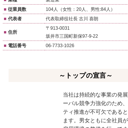
■
従業員数
104人（女性：20人、男性:84人）
■
代表者
代表取締役社長 古川 喜朗
〒913-0031
■
住所
坂井市三国町新保97-9-22
■
電話番号
06-7733-1026
～トップの宣言～
当社は持続的な事業の発展
ーバル競争力強化のため、
ティ推進が不可欠であると
ます。男女ともに全社員が