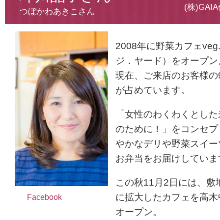
(株)GA
つぼかわあきこさん
2008年に野菜カフェveg.
ジ．ヤード
）をオープン
現在、ご来店のお客様の
が占めています。
「女性のわくわくとした
のために！」をコンセ
プ
やかなデリや野菜スイー
お弁当を
お届けしていま
この秋11月2日には、敷
に拡大したカフェ
を高木
Facebook
オープン。