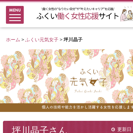
メニュー
新着情報
ふくい女性活躍推進企業
ホーム
>
ふくい元気女子
>
坪川晶子
女性のキャリアアップ研修
女性の多様なチャレンジ応援
家事シェアのススメ
坪川晶子さん
更新日：