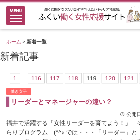
メニュー
新着情報
ふくい女性活躍推進企業
ホーム
>
新着一覧
女性のキャリアアップ研修
新着記事
女性の多様なチャレンジ応援
家事シェアのススメ
1
...
116
117
118
119
120
121
働き女子
リーダーとマネージャーの違い？
公開日
福井で活躍する「女性リーダーを育てよう！」 
らりプログラム」(^^♪ では・・・「リーダー」