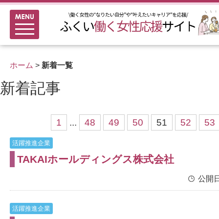
メニュー
新着情報
ふくい女性活躍推進企業
ホーム
>
新着一覧
女性のキャリアアップ研修
新着記事
女性の多様なチャレンジ応援
家事シェアのススメ
1
...
48
49
50
51
52
53
活躍推進企業
TAKAIホールディングス株式会社
公開日
活躍推進企業