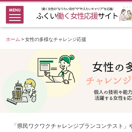
メニュー
新着情報
ふくい女性活躍推進企業
ホーム
>
女性の多様なチャレンジ応援
女性のキャリアアップ研修
女性の多様なチャレンジ応援
家事シェアのススメ
「県民ワクワクチャレンジプランコンテスト」