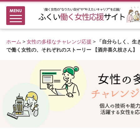
メニュー
新着情報
ふくい女性活躍推進企業
ホーム
>
女性の多様なチャレンジ応援
>
「自分らしく、生き
女性のキャリアアップ研修
で働く女性の、それぞれのストーリー 【酒井喜久枝さん】
女性の多様なチャレンジ応援
家事シェアのススメ