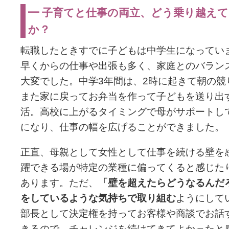
━ 子育てと仕事の両立、どう乗り越え
か？
転職したときすでに子どもは中学生になってい
早くからの仕事や出張も多く、家庭とのバラン
大変でした。中学3年間は、2時に起きて朝の競
また家に戻ってお弁当を作って子どもを送り出
活。高校に上がるタイミングで母がサポートし
になり、仕事の幅を広げることができました。
正直、母親として女性として仕事を続ける壁を
躍できる場が特定の業種に偏ってくると感じた
あります。ただ、
「壁を超えたらどうなるんだ
をしているような気持ちで取り組む
ようにして
部長として決定権を持ってお客様や商談でお話
きるので、チャレンジを続けてきてよかったと