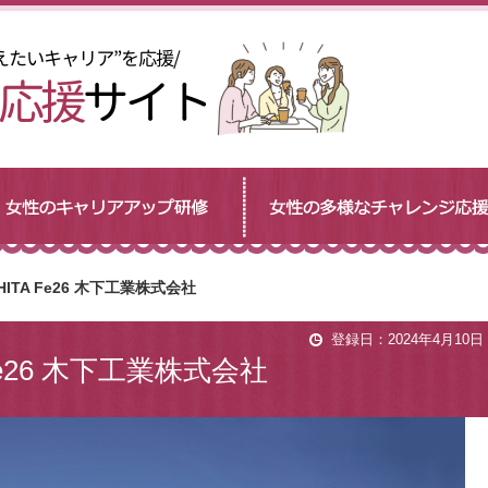
SHITA Fe26 木下工業株式会社
登録日：2024年4月10日
 Fe26 木下工業株式会社