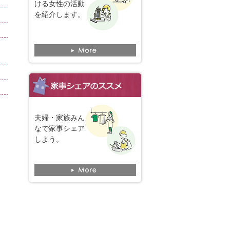
ける女性の活動
を紹介します。
夫婦・家族みん
なで家事シェア
しよう。