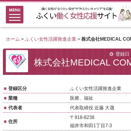
メニュー
新着情報
ふくい女性活躍推進企業
ホーム
>
ふくい女性活躍推進企業
>
株式会社MEDICAL CO
女性のキャリアアップ研修
女性の多様なチャレンジ応援
登録日：
株式会社MEDICAL CO
家事シェアのススメ
■
登録区分
ふくい女性活躍推進企業
■
業種
医療、福祉
■
代表者
代表取締役 近藤 大晟
〒918-8238
■
住所
福井市和田1丁目7-3