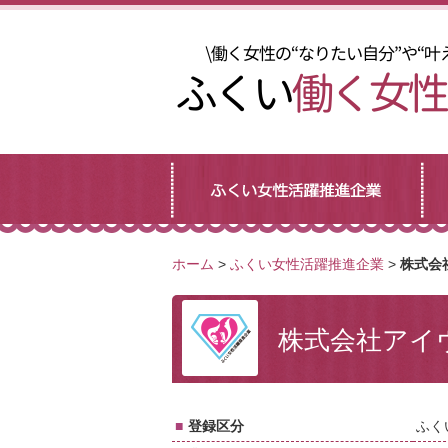
ホーム
>
ふくい女性活躍推進企業
>
株式会
株式会社アイ
■
登録区分
ふく