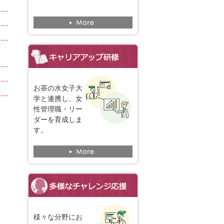
お茶の水女子大
学と連携し、女
性管理職・リー
ダーを育成しま
す。
様々な分野にお