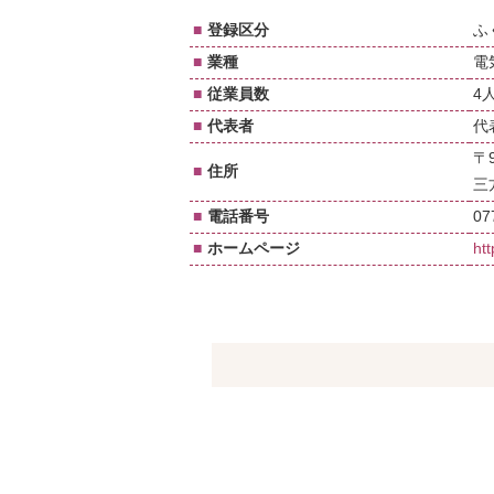
■
登録区分
ふ
■
業種
電
■
従業員数
4
■
代表者
代
〒9
■
住所
三
■
電話番号
07
■
ホームページ
ht