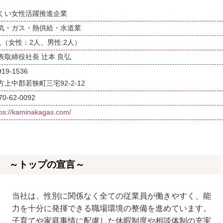
くい女性活躍推進企業
気・ガス・熱供給・水道業
人（女性：2人、男性:2人）
表取締役社長 辻本 良弘
19-1536
方上中郡若狭町三宅92-2-12
70-62-0092
tps://kaminakagas.com/
～トップの宣言～
当社は、性別に関係なく全ての従業員が働きやすく、能
力を十分に発揮できる職場環境の整備を進めています。
子育てや家庭事情に配慮した休暇制度や相談体制の充実