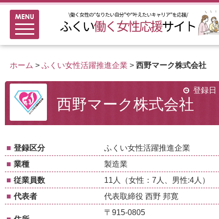
メニュー
新着情報
ふくい女性活躍推進企業
ホーム
>
ふくい女性活躍推進企業
>
西野マーク株式会社
女性のキャリアアップ研修
女性の多様なチャレンジ応援
登録日：
西野マーク株式会社
家事シェアのススメ
■
登録区分
ふくい女性活躍推進企業
■
業種
製造業
■
従業員数
11人（女性：7人、男性:4人）
■
代表者
代表取締役 西野 邦寛
〒915-0805