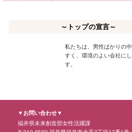
～トップの宣言～
私たちは、男性ばかりの中
すく、環境のよい会社にし
す。
▼お問い合わせ▼
福井県未来創造部女性活躍課