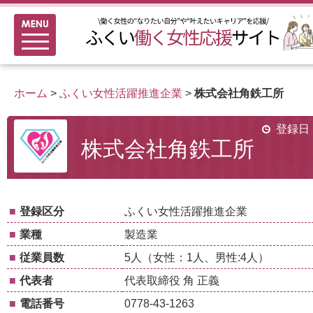
メニュー
新着情報
ふくい女性活躍推進企業
ホーム
>
ふくい女性活躍推進企業
>
株式会社角鉄工所
女性のキャリアアップ研修
女性の多様なチャレンジ応援
登録日：
株式会社角鉄工所
家事シェアのススメ
■
登録区分
ふくい女性活躍推進企業
■
業種
製造業
■
従業員数
5人（女性：1人、男性:4人）
■
代表者
代表取締役 角 正義
■
電話番号
0778-43-1263