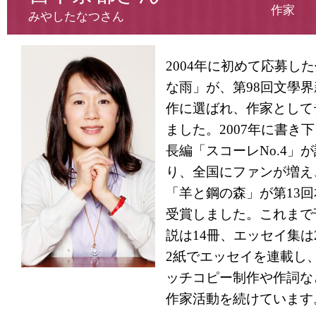
作家
みやしたなつさん
2004年に初めて応募し
な雨」が、第98回文學
作に選ばれ、作家として
ました。2007年に書き
長編「スコーレ
No.4
」が
り、全国にファンが増え、
「羊と鋼の森」が第13
受賞しました。これまで
説は14冊、エッセイ集は
2紙でエッセイを連載し
ッチコピー制作や作詞な
作家活動を続けています