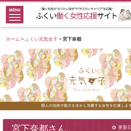
メニュー
新着情報
ふくい女性活躍推進企業
ホーム
>
ふくい元気女子
>
宮下奈都
女性のキャリアアップ研修
女性の多様なチャレンジ応援
家事シェアのススメ
宮下奈都さん
更新日