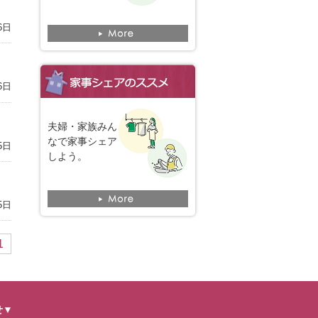
6日
6日
夫婦・家族みん
なで家事シェア
5日
しよう。
5日
1
せ▼