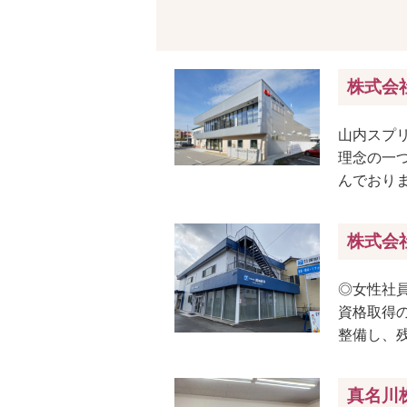
株式会
山内スプ
理念の一
んでおりま
株式会
◎女性社
資格取得
整備し、
真名川