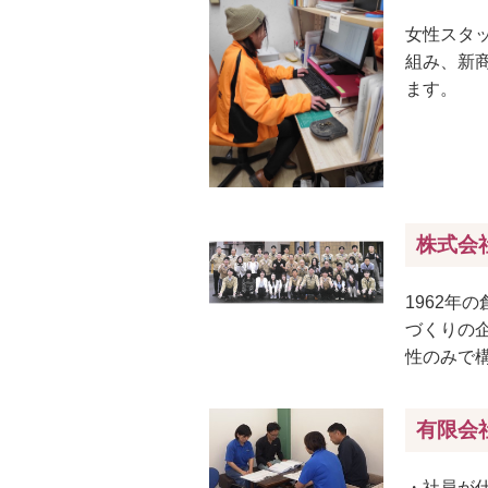
女性スタ
組み、新
ます。
株式会
1962年
づくりの
性のみで構
有限会
・社員が