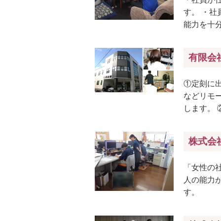
す。 ・
能力を十
有限会
①定刻に
などリモ
します。 
株式会
「女性の
人の能力
す。