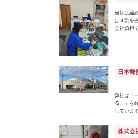
当社は繊
は４割を
会社負担で
日本郵
弊社は「
る。」を
しています
株式会