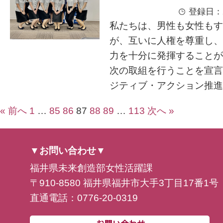
登録日：2
私たちは、男性も女性もす
が、互いに人権を尊重し、
力を十分に発揮することが
次の取組を行うことを宣言
ジティブ・アクション推進の
« 前へ
1
…
85
86
87
88
89
…
113
次へ »
▼お問い合わせ▼
福井県未来創造部女性活躍課
〒910-8580 福井県福井市大手3丁目17番1号
直通電話：0776-20-0319