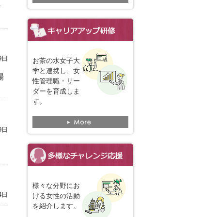
～
9日
お茶の水女子大
学と連携し、女
場
性管理職・リー
ダーを育成しま
す。
9日
１
様々な分野にお
4日
ける女性の活動
を紹介します。