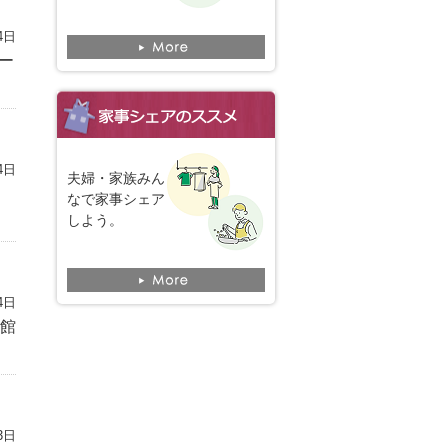
4日
ー
4日
夫婦・家族みん
なで家事シェア
しよう。
4日
館
3日