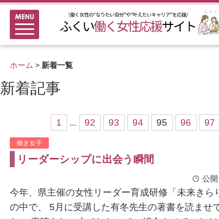
メニュー
新着情報
ふくい女性活躍推進企業
ホーム
>
新着一覧
女性のキャリアアップ研修
新着記事
女性の多様なチャレンジ応援
家事シェアのススメ
1
...
92
93
94
95
96
97
働き女子
リーダーシップに出会う瞬間
公開
今年、県主催の女性リーダー育成研修「未来きら
の中で、 5月に受講した有冬先生の著書を読ませ